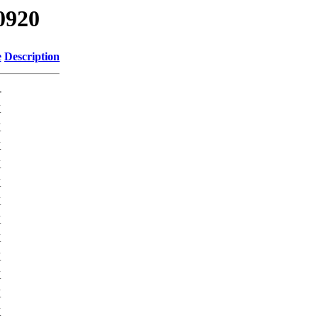
0920
e
Description
-
K
K
K
K
K
K
K
K
K
K
K
K